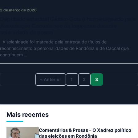
2 de março de 2026
Deputado estadual Cássio Gois é homenageado pela
Associação Cacoalense de Imprensa durante
solenidade de posse
A solenidade foi marcada pela entrega de títulos de
reconhecimento a personalidades de Rondônia e de Cacoal que
contribuem…
« Anterior
1
2
3
Mais recentes
Comentários & Prosas – O Xadrez político
das eleições em Rondônia