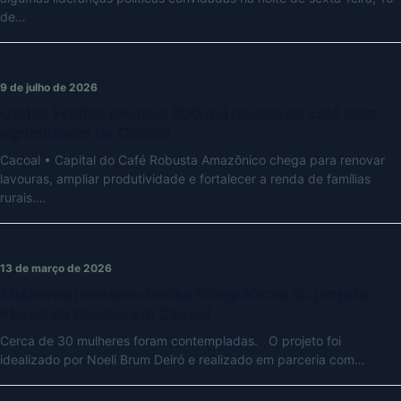
de…
9 de julho de 2026
Carlos Freitas anuncia 200 mil mudas de café para
agricultores de Cacoal
Cacoal • Capital do Café Robusta Amazônico chega para renovar
lavouras, ampliar produtividade e fortalecer a renda de famílias
rurais.…
13 de março de 2026
Mulheres recebem books fotográficos do projeto
Flores de Cactos em Cacoal
Cerca de 30 mulheres foram contempladas. O projeto foi
idealizado por Noeli Brum Deiró e realizado em parceria com…